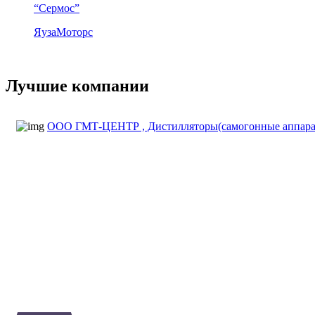
“Сермос”
ЯузаМоторс
Все компании
Лучшие компании
ООО ГМТ-ЦЕНТР , Дистилляторы(самогонные аппараты)