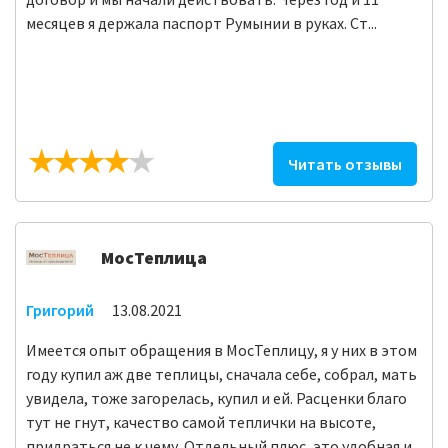
месяцев я держала паспорт Румынии в руках. Ст...
Читать отзывы
МосТеплица
Григорий
13.08.2021
Имеется опыт обращения в МосТеплицу, я у них в этом
году купил аж две теплицы, сначала себе, собрал, мать
увидела, тоже загорелась, купил и ей. Расценки благо
тут не гнут, качество самой теплички на высоте,
придраться не к чему. Отдельный плюс, это удобная и