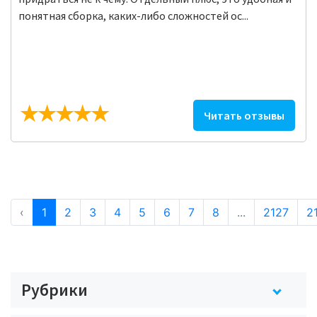
понятная сборка, каких-либо сложностей ос...
Читать отзывы
‹
1
2
3
4
5
6
7
8
...
2127
2
Рубрики