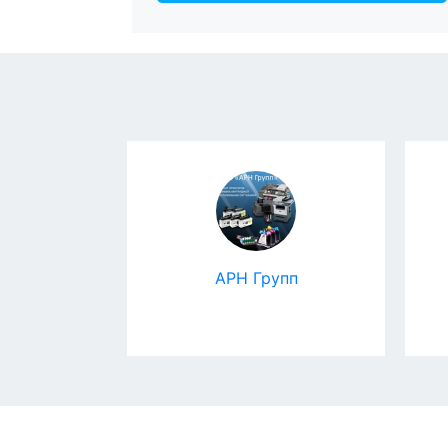
l Expert
АРН Групп