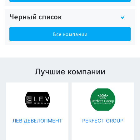
Черный список
Все компании
Лучшие компании
Т
PERFECT GROUP
Студия волос
Strong-hair