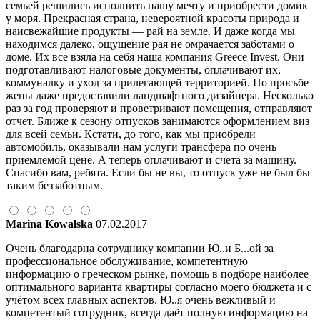
семьей решились исполнить нашу мечту и приобрести домик
у моря. Прекрасная страна, невероятной красоты природа и
наисвежайшие продукты — рай на земле. И даже когда мы
находимся далеко, ощущение рая не омрачается заботами о
доме. Их все взяла на себя наша компания Greece Invest. Они
подготавливают налоговые документы, оплачивают их,
коммуналку и уход за прилегающей территорией. По просьбе
жены даже предоставили ландшафтного дизайнера. Несколько
раз за год проверяют и проветривают помещения, отправляют
отчет. Ближе к сезону отпусков занимаются оформлением виз
для всей семьи. Кстати, до того, как мы приобрели
автомобиль, оказывали нам услуги трансфера по очень
приемлемой цене. А теперь оплачивают и счета за машину.
Спасибо вам, ребята. Если бы не вы, то отпуск уже не был бы
таким беззаботным.
Marina Kowalska
07.02.2017
Очень благодарна сотруднику компании Ю..и Б...ой за
профессиональное обслуживание, компетентную
информацию о греческом рынке, помощь в подборе наиболее
оптимального варианта квартиры согласно моего бюджета и с
учётом всех главных аспектов. Ю..я очень вежливый и
компетентый сотрудник, всегда даёт полную информацию на