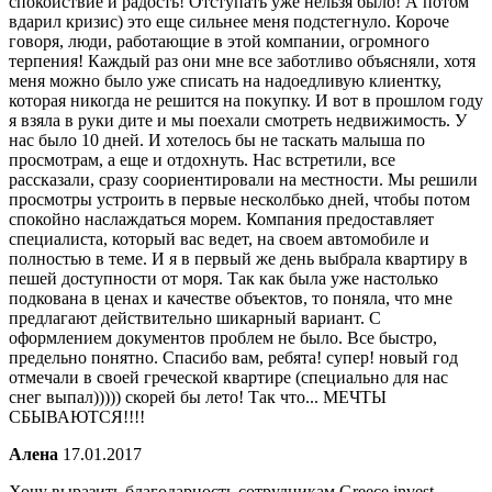
спокойствие и радость! Отступать уже нельзя было! А потом
вдарил кризис) это еще сильнее меня подстегнуло. Короче
говоря, люди, работающие в этой компании, огромного
терпения! Каждый раз они мне все заботливо объясняли, хотя
меня можно было уже списать на надоедливую клиентку,
которая никогда не решится на покупку. И вот в прошлом году
я взяла в руки дите и мы поехали смотреть недвижимость. У
нас было 10 дней. И хотелось бы не таскать малыша по
просмотрам, а еще и отдохнуть. Нас встретили, все
рассказали, сразу соориентировали на местности. Мы решили
просмотры устроить в первые несколбько дней, чтобы потом
спокойно наслаждаться морем. Компания предоставляет
специалиста, который вас ведет, на своем автомобиле и
полностью в теме. И я в первый же день выбрала квартиру в
пешей доступности от моря. Так как была уже настолько
подкована в ценах и качестве объектов, то поняла, что мне
предлагают действительно шикарный вариант. С
оформлением документов проблем не было. Все быстро,
предельно понятно. Спасибо вам, ребята! супер! новый год
отмечали в своей греческой квартире (специально для нас
снег выпал))))) скорей бы лето! Так что... МЕЧТЫ
СБЫВАЮТСЯ!!!!
Алена
17.01.2017
Хочу выразить благодарность сотрудникам Greece invest.