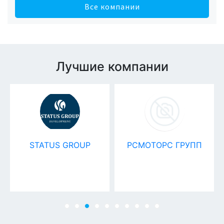
Все компании
Лучшие компании
US GROUP
РСМОТОРС ГРУПП
kk-emirat