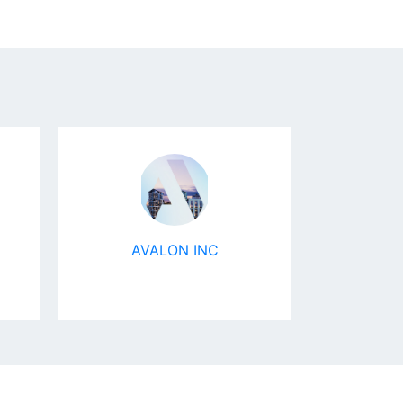
AVALON INC
Тер