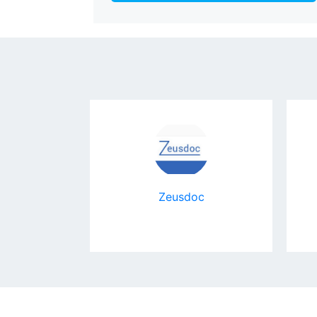
l Expert
Zeusdoc