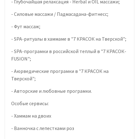
- Глубочайшая релаксация - Herbal и OIL массажи;
- Силовые массажи / Падмасадана-фитнесс;
- Фут массаж;
- SPA-ритуалы в хаммаме в "7 КРАСОК на Тверской";
- SPA-програмки в российской теплый в "7 КРАСОК-
FUSION";
- Аюрведические програмки в "7 КРАСОК на
Тверской";
- Авторские и любовные програмки.
Особые сервисы:
- Хаммам на двоих
- Ванночка с лепестками роз