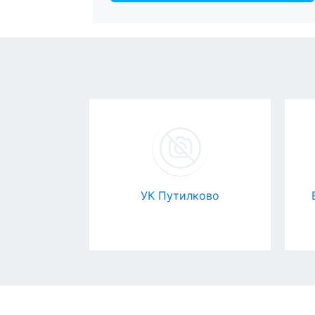
ate
УК Путилково