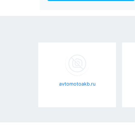
INC
avtomotoakb.ru