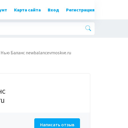
унт
Карта сайта
Вход
Регистрация
 Нью Баланс newbalancevmoskve.ru
нс
ru
Написать отзыв