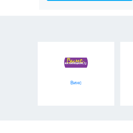
МАРТ
Винс