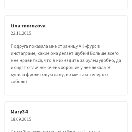
tina-morozova
22.11.2015
Подруга показала мне страницу АК-фурс в
инстаграме, какие она делает шубки! Больше всего
мне нравиться, что в них ездить за рулем удобно, да
и сидят отлично- очень хорошие у нее лекала. Я
купила фиолетовую ламу, но мечтаю теперь о
соболе)
Mary34
18.09.2015
Случайно наткнулась на сайт А...ы К....ной и