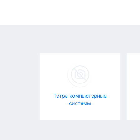
pp
Тетра компьютерные
системы