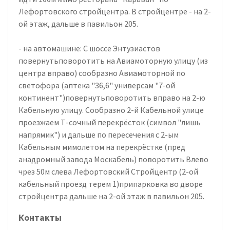
Лефортовского стройцентра. В стройцентре - на 2-
ой этаж, дальше в павильон 205.
- на автомашине: С шоссе Энтузиастов
повернутьповоротить на Авиамоторную улицу (из
центра вправо) сообразно Авиамоторной по
светофора (аптека "36,6" универсам "7-ой
континент")повернутьповоротить вправо на 2-ю
Кабельную улицу. Сообразно 2-й Кабельной улице
проезжаем Т-сочный перекрёсток (символ "лишь
напрямик") и дальше по пересечения с 2-ым
Кабельным мимолетом на перекрёстке (пред
анадромный завода Москабель) поворотить Влево
чрез 50м слева Лефортовский Стройцентр (2-ой
кабельный проезд терем 1)припарковка во дворе
стройцентра дальше на 2-ой этаж в павильон 205.
Контакты