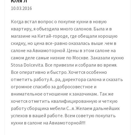
Юля Л
10.03.2016
Когда встал вопрос о покупке кухни в новую
квартиру, я объездила много салонов. Была и в
магазине на Китай-городе, где обещали хорошую
скидку, но цена все-равно оказалась выше .чем в
салоне на Авиамоторной .Цены в этом салоне на
самом деле самые низкие по Москве. Заказали кухню
Stosa Dolcevita. Все привезли и собрали во время.
Все оперативно и быстро. Хочется особенно
отметить работу А...ра, директора салона и сказать
огромное спасибо за добросовестное и
внимательное отношение к заказчикам.. Так же
хочется отметить квалифицированную и четкую
работу сборщика мебели С...я. Желаем дальнейших
успехов в вашей работе. Всем советую покупать
кухни в салоне на Авиамоторной!!!