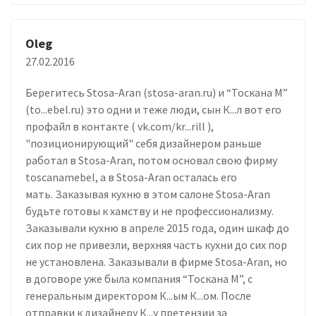
Oleg
27.02.2016
Берегитесь Stosa-Aran (stosa-aran.ru) и “Тоскана М”
(to...ebel.ru) это одни и теже люди, сын К...л вот его
профайл в контакте ( vk.com/kr...rill ),
"позиционирующий" себя дизайнером раньше
работал в Stosa-Aran, потом основал свою фирму
toscanamebel, а в Stosa-Aran осталась его
мать. Заказывая кухню в этом салоне Stosa-Aran
будьте готовы к хамству и не профессионализму.
Заказывали кухню в апреле 2015 года, один шкаф до
сих пор не привезли, верхняя часть кухни до сих пор
не установлена. Заказывали в фирме Stosa-Aran, но
в договоре уже была компания “Тоскана М”, с
генеральным директором К...ым К...ом. После
отправки к дизайнеру К...у претензии за