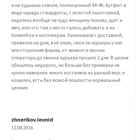
и не худышка совсем, полноценный 44-46. Аутфит в
виде наряда стюардессы, с золотой окантовкой,
издалека вообще на чудо женщину похожу, щит и
меч, или что там у нее осталось добавить и на
КомикКон к косплеерам. Заказывала с доставкой,
привезли на дом, я не знаю, свои ли курьеры у них
или сторонняя фирма, от момента звонка
оператора до звонка курьера прошло 2 дня. В целом
обошлось недорого, но больше без примерки не
куплю наверное. много костюмов на разный вкус и
кошелек, есть без всякой пошлости нормальный
ценник
zhnerikov.leonid
12.08.2016