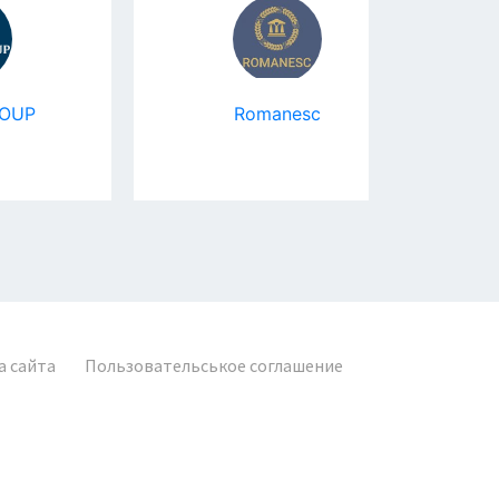
Romanesc
ЛЕВ Д
а сайта
Пользовательськое соглашение