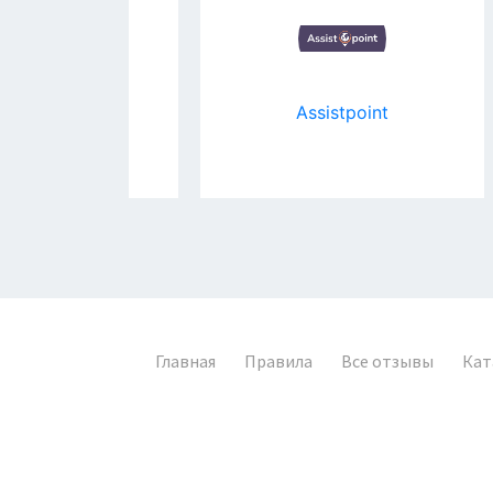
НОВ
Assistpoint
О
Главная
Правила
Все отзывы
Кат