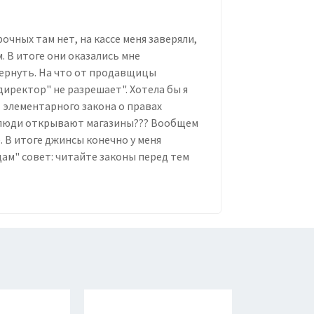
очных там нет, на кассе меня заверяли,
 В итоге они оказались мне
вернуть. На что от продавщицы
"директор" не разрешает". Хотела бы я
 элементарного закона о правах
 люди открывают магазины??? Вообщем
). В итоге джинсы конечно у меня
ам" совет: читайте законы перед тем