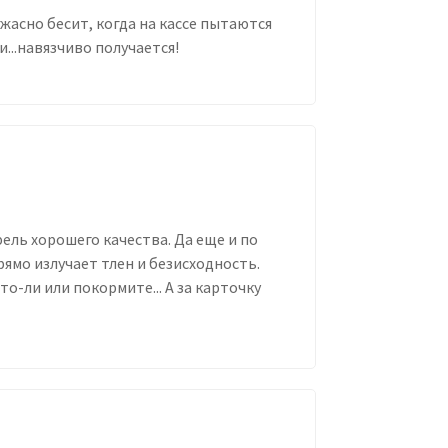
ужасно бесит, когда на кассе пытаются
и...навязчиво получается!
ель хорошего качества. Да еще и по
рямо излучает тлен и безисходность.
о-ли или покормите... А за карточку