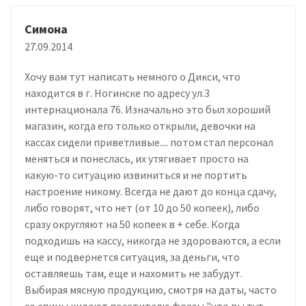
Симона
27.09.2014
Хочу вам тут написать немного о Дикси, что
находится в г. Ногинске по адресу ул.3
интернационала 76. Изначально это был хороший
магазин, когда его только открыли, девочки на
кассах сидели приветливые.... потом стал персонал
меняться и понеслась, их утягивает просто на
какую-то ситуацию извиниться и не портить
настроение никому. Всегда не дают до конца сдачу,
либо говорят, что нет (от 10 до 50 копеек), либо
сразу округляют на 50 копеек в + себе. Когда
подходишь на кассу, никогда не здороваются, а если
еще и подвернется ситуация, за деньги, что
оставляешь там, еще и нахомить не забудут.
Выбирая мясную продукцию, смотря на даты, часто
со спины кидают посетителю фразы "что вы тут