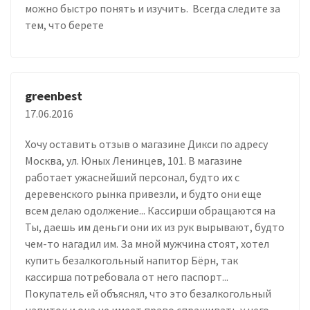
можно быстро понять и изучить. Всегда следите за
тем, что берете
greenbest
17.06.2016
Хочу оставить отзыв о магазине Дикси по адресу
Москва, ул. Юных Ленинцев, 101. В магазине
работает ужаснейший персонал, будто их с
деревенского рынка привезли, и будто они еще
всем делаю одолжение... Кассирши обращаются на
Ты, даешь им деньги они их из рук вырывают, будто
чем-то нагадил им. За мной мужчина стоят, хотел
купить безалкогольный напитор Бёрн, так
кассирша потребовала от него паспорт...
Покупатель ей объяснял, что это безалкогольный
напиток и она не имеет право спрашивать у него