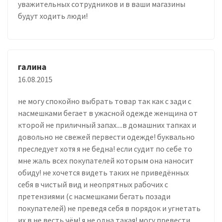
уважительных сотрудников и в ваши магазины
будут ходить люди!
галина
16.08.2015
не могу спокойно выбрать товар так как с зади с
насмешками бегает в ужасной одежде женщина от
кторой не приличный запах....в домашних тапках и
довольно не свежей первести одежде! буквально
преследует хотя я не бедна! если судит по себе то
мне жаль всех покупателей которым она наносит
обиду! не хочется видеть таких не приведённых
себя в чистый вид и неопрятных рабочих с
претензиями (с насмешками бегать позади
покупателей) не преведя себя в порядок и угнетать
их в не весть чём! я не одна такая! могу превести