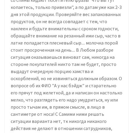
копаетесь, только привезли", а по датам уже как 2-3
дня этой продукции. Проверяйте вес запакованных
продуктов, он не всегда совпадает с тем, что
наклеен и будьте внимательны с сроком годности,
обращайте внимание на резанный ими сыр, часто в
латке попадается плесневый сыр.... молочка порой
стоит просроченная на день.... В Любом разборе
ситуация оказываешься виноват сам, никогда на
стороне покупателей никто там не будет, просто
выдадут очередную порцию хамства и
оскорблений, но не извиняться должным образом. О
вопросе об их ФИО "А у нас бэйдж" и старательно
его прячут под желеткой, да и написан он настолько
мелко, что разглядеть его надо умудриться, ну или
просто тычам им, в прямом смысле, в лицо в
сантиметре от носа! С Самими ними решать
ситуации варианта нет, тк никогда никакого
действия не делают в отношении сатрудников,