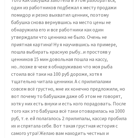
один из работников подбежал к месту продажи
помидор и резко выхватил ценник, поэтому
бабушка снова вернувшись на место цены не
обнаружила его и все работники как один
утверждали что ценника не было. Очень не
приятная картина! Ну я научившись на примере,
пошла выбирать красную рыбу...и простояв у
ценников 15 мин довольная пошла на кассу,
но...позже в чеке я обнаруживаю что моя рыба
стоила всё таки на 100 руб дороже, хотя я
тщательно читала ценники. А с прилипалами
совсем всё грустно, мне их конечно предложили, но
вот почему то бабушкам даже об этом не говорят,
хотя у них есть внуки и есть кого порадовать. После
того как это бабушка всё таки отоварилась на 1000
руб, т. е. ей полагалось 2 прилипалы, кассир пробила
их и спрятала себе. Вот такая грустная история с
самого утра! Желаю вам находить честных и