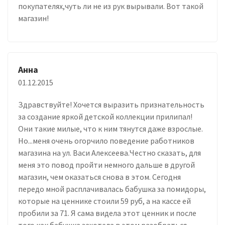
покупателях,чуть ли не из рук вырывали. Вот такой
магазин!
Анна
01.12.2015
Здравствуйте! Хочется выразить признательность
за создание яркой детской коллекции прилипал!
Они такие милые, что к ним тянутся даже взрослые.
Но...меня очень огорчило поведение работников
магазина на ул. Васи Алексеева.Честно сказать, для
меня это повод пройти немного дальше в другой
магазин, чем оказаться снова в этом. Сегодня
передо мной расплачивалась бабушка за помидоры,
которые на ценнике стоили 59 руб, а на кассе ей
пробили за 71. Я сама видела этот ценник и после
того как бабушка захотела в этом разобраться,