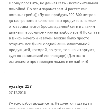
Прошу простить, но данная сеть - исключительная
помойка!.. По всем параметрам. И растет как
поганые грибы))) Лучше пройдусь 300-500 метров
до гастрономов качественных продуктов, нежели
отовариваться отбросами данной сети и с таким
дивным персоналом - как на подбор все))) Покупать
в Дикси нечего и незачем. Можно было просто
открыть все Дикси с одной лишь алкогольной
продукцией, которой, по сути, только и торгуют,
судя по занимаемой ею площади)) Для всего
остального противоядия можно и не найти)))
vyashyn217
07.12.2016
Ужасно работающая сеть. Не хочется туда идти
нивкакую. При этом знаю в области местные