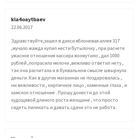
kla4oaytbaev
22.06.2017
Здравствуйте,зашел в дикси яблоневая аллея 317
,мучало жажда купил нести бутылочку , при расчете
ужасное отношения кассира возмутило , дал 1000
рублей ,попрасила мелочи ,вежливо ответил нету ,
так она расчитала и в буквальном смысле швырнула
деньги .Как в других магазинах не поздаровалась ,
ни вежливости , кирпичное лицо , каменные глаза , и
хамское отношение . Прошу донести до этой
худощявой длиного роста женщине , что просто
сидеть пиликать и давать сдачи это не работа .