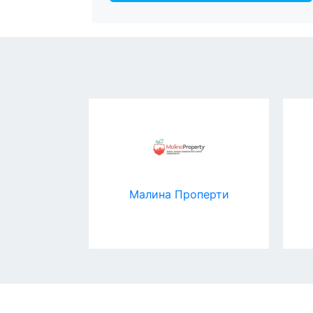
pp
Малина Проперти