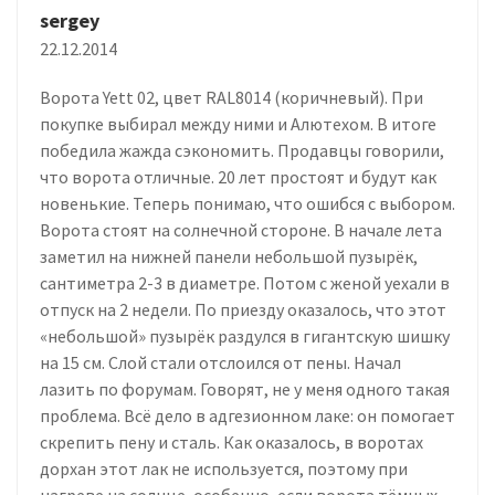
sergey
22.12.2014
Ворота Yett 02, цвет RAL8014 (коричневый). При
покупке выбирал между ними и Алютехом. В итоге
победила жажда сэкономить. Продавцы говорили,
что ворота отличные. 20 лет простоят и будут как
новенькие. Теперь понимаю, что ошибся с выбором.
Ворота стоят на солнечной стороне. В начале лета
заметил на нижней панели небольшой пузырёк,
сантиметра 2-3 в диаметре. Потом с женой уехали в
отпуск на 2 недели. По приезду оказалось, что этот
«небольшой» пузырёк раздулся в гигантскую шишку
на 15 см. Слой стали отслоился от пены. Начал
лазить по форумам. Говорят, не у меня одного такая
проблема. Всё дело в адгезионном лаке: он помогает
скрепить пену и сталь. Как оказалось, в воротах
дорхан этот лак не используется, поэтому при
нагреве на солнце, особенно, если ворота тёмных