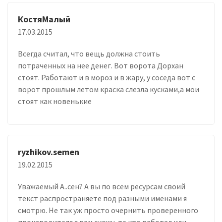
КостяМалый
17.03.2015
Всегда считал, что вещь должна стоить
потраченных на нее денег. Вот ворота Дорхан
стоят. Работают и в мороз и в жару, у соседа вот с
ворот прошлым летом краска слезла кусками,а мои
стоят как новенькие
ryzhikov.semen
19.02.2015
Уважаемый А..сен? А вы по всем ресурсам своий
текст распространяете под разными именами я
смотрю. Не так уж просто очернить проверенного
производителя я вам скажу, те кто работал или