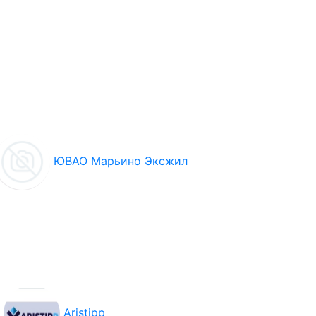
ЮВАО Марьино Эксжил
Aristipp