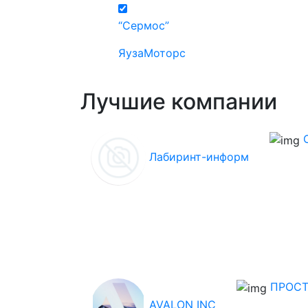
“Сермос”
ЯузаМоторс
Все компании
Лучшие компании
Лабиринт-информ
ПРОСТ
AVALON INC