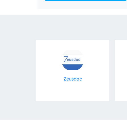
ый очаг"
Zeusdoc