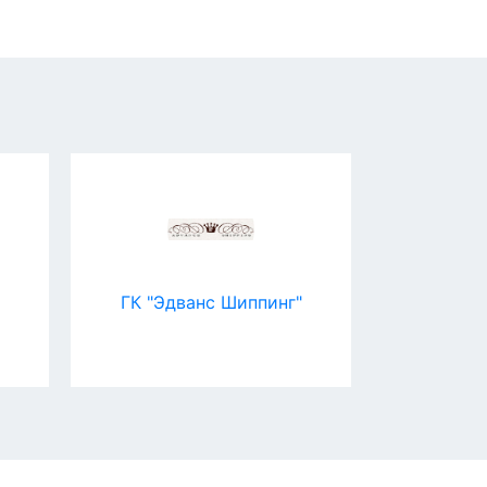
ГК "Эдванс Шиппинг"
kk-e