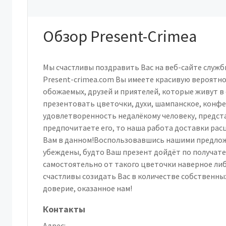
Обзор Present-Crimea
Мы счастливы поздравить Вас на веб-сайте служб
Present-crimea.com Вы имеете красивую вероятн
обожаемых, друзей и приятелей, которые живут в
презентовать цветочки, духи, шампанское, конфе
удовлетворенность недалёкому человеку, предста
предпочитаете его, то наша работа доставки ра
Вам в данном!Воспользовавшись нашими предло
убеждены, будто Ваш презент дойдёт по получател
самостоятельно от такого цветочки наверное либ
счастливы созидать Вас в количестве собственных
доверие, оказанное нам!
Контакты
Адрес: