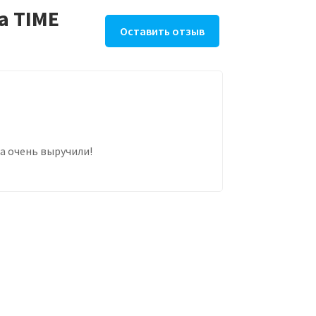
а TIME
Оставить отзыв
та очень выручили!