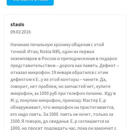
stasis
09.02.2016
Начинаю печальную хронику общения с этой
точкой. Итак, Nokia N85, один из первых
экземпляров в России и преподнесенная в подарок
представительством – дорога как память. Дефект –
отказал микрофон. 19 января обратился с этим
дефектом к Е...у из этой конторы – чините. Да,
говорит, нет проблем, но запчастей нет, купите
микрофон, за 1000 руб при телефон починю. Иду в
М..у, покупаю микрофон, приношу. Мастер Е..р
обнаруживает, что микрофон на пристегивается,
его надо паять. За 1000 паять не хочет, только за
1500. Я говорю, до свиданья. Е..р соглашается за
1000, но просит подождать час, пока он закончит с