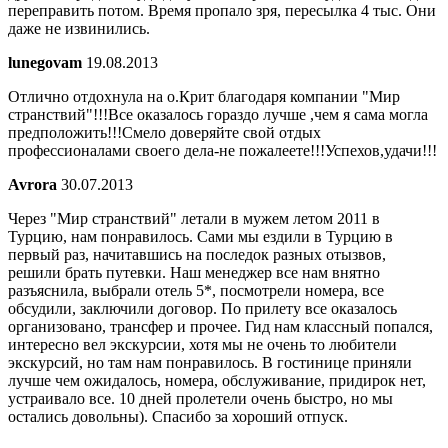
переправить потом. Время пропало зря, пересылка 4 тыс. Они
даже не извинились.
lunegovam
19.08.2013
Отлично отдохнула на о.Крит благодаря компании "Мир
странствий"!!!Все оказалось гораздо лучше ,чем я сама могла
предположить!!!Смело доверяйте свой отдых
профессионалами своего дела-не пожалеете!!!Успехов,удачи!!!
Avrora
30.07.2013
Через "Мир странствий" летали в мужем летом 2011 в
Турцию, нам понравилось. Сами мы ездили в Турцию в
первый раз, начитавшись на последок разных отызвов,
решили брать путевки. Наш менеджер все нам внятно
разъяснила, выбрали отель 5*, посмотрели номера, все
обсудили, заключили договор. По прилету все оказалось
организовано, трансфер и прочее. Гид нам классный попался,
интересно вел экскурсии, хотя мы не очень то любители
экскурсий, но там нам понравилось. В гостинице приняли
лучше чем ожидалось, номера, обслуживание, придирок нет,
устраивало все. 10 дней пролетели очень быстро, но мы
остались довольны). Спасибо за хороший отпуск.