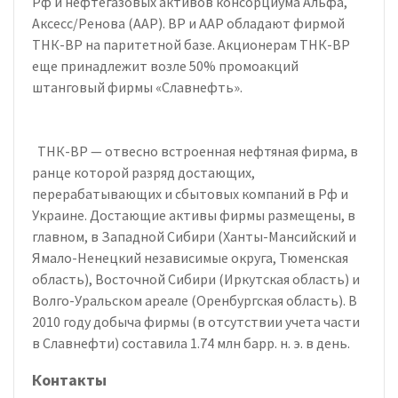
Рф и нефтегазовых активов консорциума Альфа,
Аксесс/Ренова (ААР). ВР и ААР обладают фирмой
ТНК-ВР на паритетной базе. Акционерам ТНК-ВР
еще принадлежит возле 50% промоакций
штанговый фирмы «Славнефть».
ТНК-ВР — отвесно встроенная нефтяная фирма, в
ранце которой разряд достающих,
перерабатывающих и сбытовых компаний в Рф и
Украине. Достающие активы фирмы размещены, в
главном, в Западной Сибири (Ханты-Мансийский и
Ямало-Ненецкий независимые округа, Тюменская
область), Восточной Сибири (Иркутская область) и
Волго-Уральском ареале (Оренбургская область). В
2010 году добыча фирмы (в отсутствии учета части
в Славнефти) составила 1.74 млн барр. н. э. в день.
Контакты