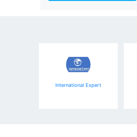
театр
International Expert
 Kinosfera