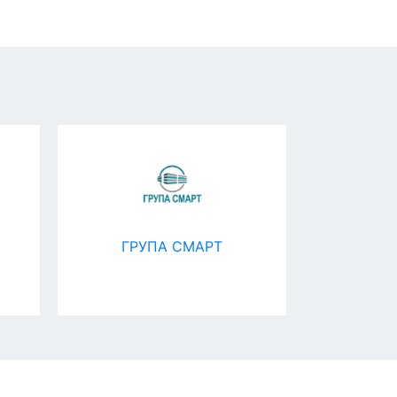
ГРУПА СМАРТ
Asahi S
(