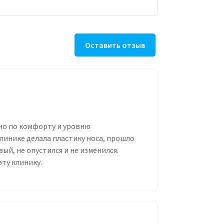
Оставить отзыв
 но по комфорту и уровню
линике делала пластику носа, прошло
ый, не опустился и не изменился.
эту клинику.