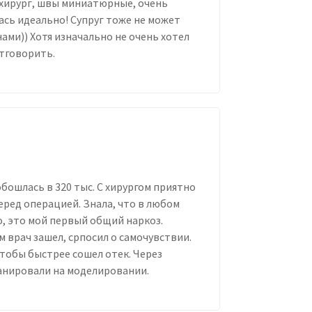
 хирург, швы миниатюрные, очень
лась идеально! Супруг тоже не может
ами)) Хотя изначально не очень хотел
отговорить.
бошлась в 320 тыс. С хирургом приятно
перед операцией. Знала, что в любом
о, это мой первый общий наркоз.
м врач зашел, српосил о самочувствии.
чтобы быстрее сошел отек. Через
ланировали на моделировании.