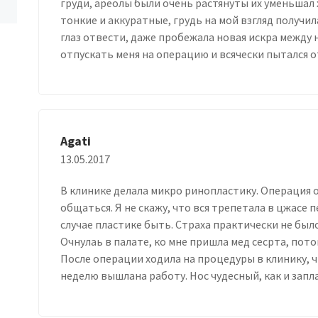
груди, ареолы были очень растянуты их уменьшал
тонкие и аккуратные, грудь на мой взгляд получи
глаз отвести, даже пробежала новая искра между н
отпускать меня на операцию и всячески пытался 
Agati
13.05.2017
В клинике делала микро ринопластику. Операция о
общаться. Я не скажу, что вся трепетала в цжасе 
случае пластике быть. Страха практически не был
Очнулаь в палате, ко мне пришла мед сесрта, пото
После операции ходила на процедуры в клинику, 
неделю вышлана работу. Нос чудесный, как и зап