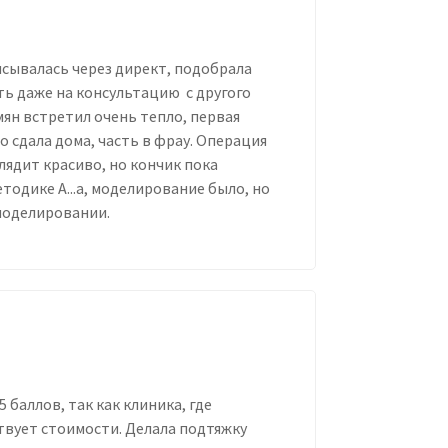
исывалась через директ, подобрала
ть даже на консультацию с другого
мян встретил очень тепло, первая
о сдала дома, часть в фрау. Операция
глядит красиво, но кончик пока
одике А...а, моделирование было, но
 моделировании.
 баллов, так как клиника, где
твует стоимости. Делала подтяжку