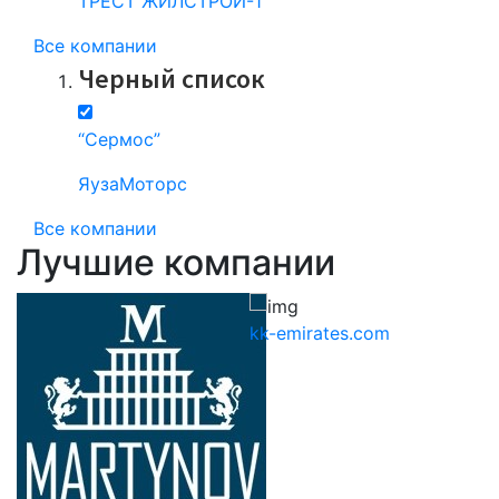
ТРЕСТ ЖИЛСТРОЙ-1
Все компании
Черный список
“Сермос”
ЯузаМоторс
Все компании
Лучшие компании
kk-emirates.com
М