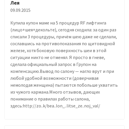
Лея
09.09.2015
Купила купон маме на 5 процедур RF лифтинга
(лицо+шея+декольте), сегодня сходила: за один раз
списали 3 процедуры, причём шею даже не сделали,
сославшись на противопоказания по щитовидной
железе, хотя боковую поверхность шеи в этой
ситуации никто не отменял. Я просто в гневе,
сделала официальный запрос в Групон на
компенсацию.Вывод по салону — нагло врут и при
любой удобной возможности (доверчивая
немолодая женщина) пытаются побольше ухватить
из чужого кармана.Много отзывов, дающих
понимание о правилах работы салона,
здесь:http://zo..k/bea..lon_..litse_ze..noj_val/