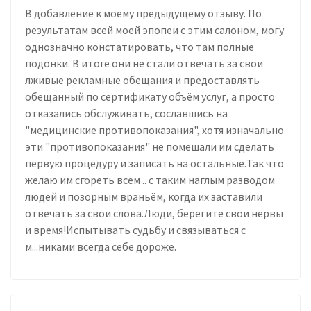
В добавление к моему предыдущему отзыву. По
результатам всей моей эпопеи с этим салоном, могу
однозначно констатировать, что там полные
подонки. В итоге они не стали отвечать за свои
лживые рекламные обещания и предоставлять
обещанный по сертификату объём услуг, а просто
отказались обслуживать, сославшись на
"медицинские противопоказания", хотя изначально
эти "противопоказания" не помешали им сделать
первую процедуру и записать на остальные.Так что
желаю им сгореть всем .. с таким наглым разводом
людей и позорным враньём, когда их заставили
отвечать за свои слова.Люди, берегите свои нервы
и время!Испытывать судьбу и связываться с
м...никами всегда себе дороже.