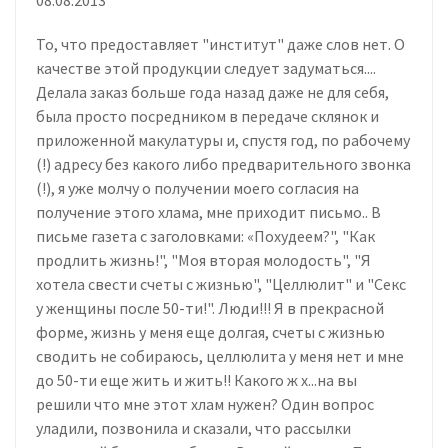
То, что предоставляет "институт" даже слов нет. О
качестве этой продукции следует задуматься....
Делала заказ больше года назад даже не для себя,
была просто посредником в передаче склянок и
приложенной макулатуры и, спустя год, по рабочему
(!) адресу без какого либо предварительного звонка
(!), я уже молчу о получении моего согласия на
получение этого хлама, мне приходит письмо.. В
письме газета с заголовками: «Похудеем?", "Как
продлить жизнь!", "Моя вторая молодость", "Я
хотела свести счеты с жизнью", "Целлюлит" и "Секс
у женщины после 50-ти!". Люди!!! Я в прекрасной
форме, жизнь у меня еще долгая, счеты с жизнью
сводить не собираюсь, целлюлита у меня нет и мне
до 50-ти еще жить и жить!! Какого ж х...на вы
решили что мне этот хлам нужен? Один вопрос
уладили, позвонила и сказали, что рассылки