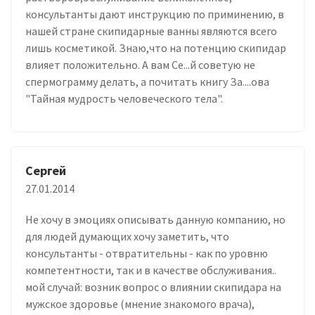
консультанты дают инструкцию по приминению, в
нашей стране скипидарные ванны являются всего
лишь косметикой. Знаю,что на потенцию скипидар
влияет положительно. А вам Се...й советую не
спермограмму делать, а почитать книгу За....ова
"Тайная мудрость человеческого тела".
Сергей
27.01.2014
Не хочу в эмоциях описывать данную компанию, но
для людей думающих хочу заметить, что
консультанты - отвратительны - как по уровню
компетентности, так и в качестве обслуживания..
мой случай: возник вопрос о влиянии скипидара на
мужское здоровье (мнение знакомого врача),