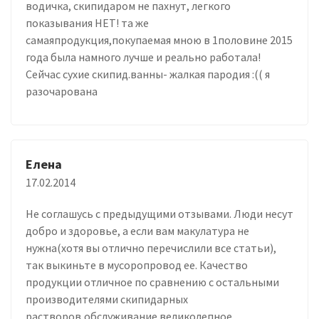
водичка, скипидаром не пахнут, легкого
показывания НЕТ! та же
самаяпродукция,покупаемая мною в 1половине 2015
года была намного лучше и реально работала!
Сейчас сухие скипид.ванны- жалкая пародия :(( я
разочарована
Елена
17.02.2014
Не соглашусь с предыдущими отзывами. Люди несут
добро и здоровье, а если вам макулатура не
нужна(хотя вы отлично перечислили все статьи),
так выкиньте в мусоропровод ее. Качество
продукции отличное по сравнению с остальными
производителями скипидарных
растворов,обслуживание великолепное,