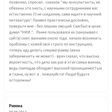
позвонил, спросил... сказали: "мы консультанты, не
обязаны это знать, с научными сотрудниками вас
естественно (!) не соединим, сами ищите в научной
литературе". Привёл практически дословно,
поверьте мне - без лишних эмоций. Сам был в шоке..
думал "НИИ..".. Ранее пользовался их (заказывал с
сайта) скип. ваннами около года.. начали возникать
проблемы с кожей (всё строго по инструкции),
теперь иду делать спермаграмму (жена
забеременить не может) - врач сказал, что высока
вероятность, что дело как раз в этих самых ваннах,
ведь скипидар обладает высокой проницаемостью
в ткани, ну вот и .. пожалуйста! Люди! будьте
осторожны!
Римма
08.08.2013