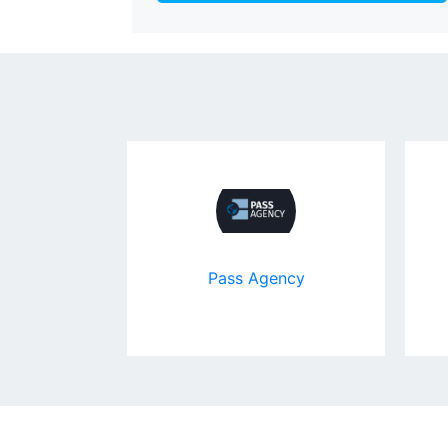
by
Pass Agency