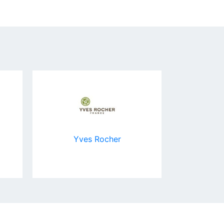
Yves Rocher
Зоомаг