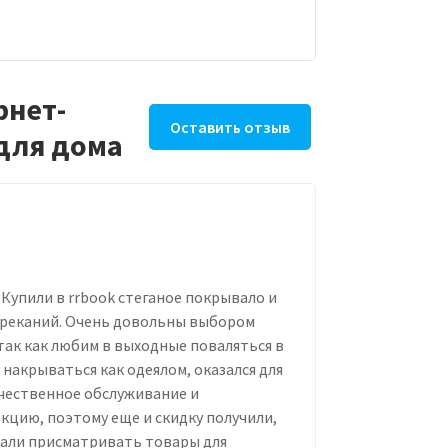
рнет-
Оставить отзыв
 для дома
Купили в rrbook стеганое покрывало и
нареканий. Очень довольны выбором
 так как любим в выходные поваляться в
накрываться как одеялом, оказался для
ачественное обслуживание и
кцию, поэтому еще и скидку получили,
ачали присматривать товары для