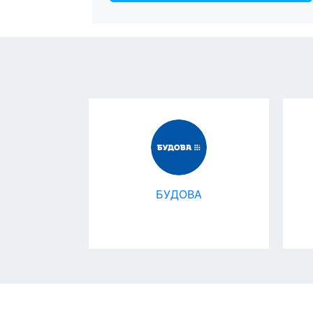
l Expert
БУДОВА