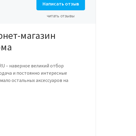
Написать отзыв
читать отзывы
рнет-магазин
ома
RU – наверное великий отбор
одача и постоянно интересные
емало остальных аксессуаров на