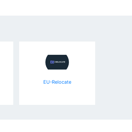
EU-Relocate
Хим