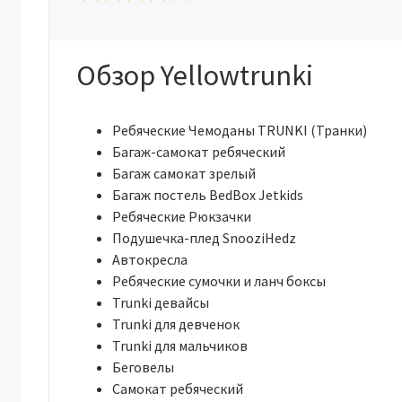
Обзор Yellowtrunki
Ребяческие Чемоданы TRUNKI (Транки)
Багаж-самокат ребяческий
Багаж самокат зрелый
Багаж постель BedBox Jetkids
Ребяческие Рюкзачки
Подушечка-плед SnooziHedz
Автокресла
Ребяческие сумочки и ланч боксы
Trunki девайсы
Trunki для девченок
Trunki для мальчиков
Беговелы
Самокат ребяческий