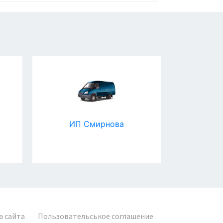
ИП Смирнова
ГРУ
а сайта
Пользовательськое соглашение