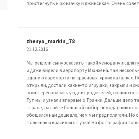
пристегнуть к рюкзачку и джинсикам. Очень сове
zhenya_markin_78
21.12.2016
Мы решили сыну заказать такой чемоданчик для п
и даже видели в аэропорту Мюнхена. там несколь
зданию аэропорта на красивых, ярких каталках. П
открыли, достали какие-то игрушки, закрыли и сн
поинтересовалась у одних родителей, наших соот
Тут мы и узнали впервые о Транки. Дальше дело т
стране, на сайте большой выбор чемоданчиков. о
обошелся нам дешевле, чем мы предполагали. Но 
Полезная и красивая штучка! На фотографии точн