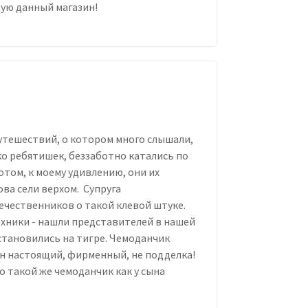
тую данный магазин!
утешествий, о котором много слышали,
ко ребятишек, беззаботно катались по
отом, к моему удивлению, они их
ова сели верхом. Супруга
ечественников о такой клевой штуке.
ехники - нашли представителей в нашей
становились на тигре. Чемоданчик
он настоящий, фирменный, не подделка!
о такой же чемоданчик как у сына