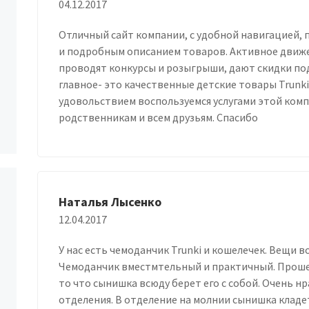
04.12.2017
Отличный сайт компании, с удобной навигацией,
и подробным описанием товаров. Активное движен
проводят конкурсы и розыгрыши, дают скидки по
главное- это качественные детские товары Trunki.
удовольствием воспользуемся услугами этой ком
родственникам и всем друзьям. Спасибо
Наталья Лысенко
12.04.2017
У нас есть чемоданчик Trunki и кошелечек. Вещи 
Чемоданчик вместмтельный и практичный. Прошел 
то что сынишка всюду берет его с собой. Очень нр
отделения. В отделение на молнии сынишка кладе