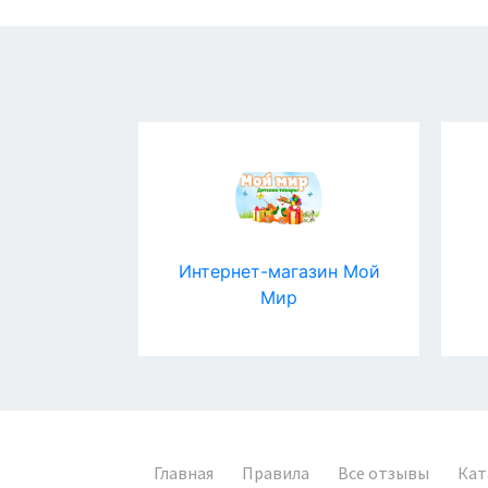
имп
Интернет-магазин Мой
Мир
Главная
Правила
Все отзывы
Кат