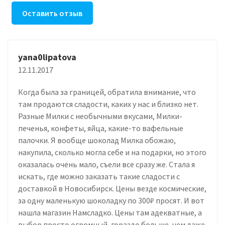
Оставить отзыв
yana0lipatova
12.11.2017
Когда была за границей, обратила внимание, что
там продаются сладости, каких у нас и близко нет.
Разные Милки с необычными вкусами, Милки-
печенья, конфеты, яйца, какие-то вафельные
палочки. Я вообще шоколад Милка обожаю,
накупила, сколько могла себе и на подарки, но этого
оказалась очень мало, съели все сразу же. Стала я
искать, где можно заказать такие сладости с
доставкой в Новосибирск. Цены везде космические,
за одну маленькую шоколадку по 300₽ просят. И вот
нашла магазин Намсладко. Цены там адекватные, а
выбор просто огромный, гораздо больше, чем даже