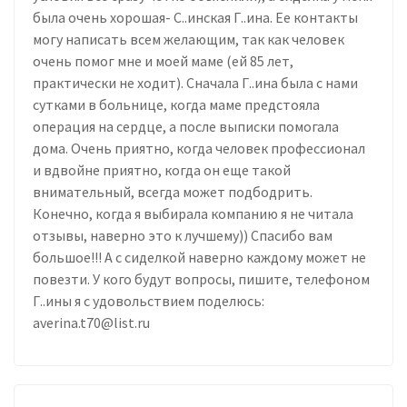
была очень хорошая- С..инская Г..ина. Ее контакты
могу написать всем желающим, так как человек
очень помог мне и моей маме (ей 85 лет,
практически не ходит). Сначала Г..ина была с нами
сутками в больнице, когда маме предстояла
операция на сердце, а после выписки помогала
дома. Очень приятно, когда человек профессионал
и вдвойне приятно, когда он еще такой
внимательный, всегда может подбодрить.
Конечно, когда я выбирала компанию я не читала
отзывы, наверно это к лучшему)) Спасибо вам
большое!!! А с сиделкой наверно каждому может не
повезти. У кого будут вопросы, пишите, телефоном
Г..ины я с удовольствием поделюсь:
averina.t70@list.ru