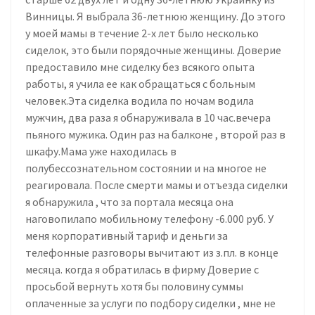
Винницы. Я выбрала 36-летнюю женщину. До этого
у моей мамы в течение 2-х лет было несколько
сиделок, это были порядочные женщины. Доверие
предоставило мне сиделку без всякого опыта
работы, я учила ее как обращаться с больным
человек.Эта сиделка водила по ночам водила
мужчин, два раза я обнаруживала в 10 час.вечера
пьяного мужика. Один раз на балконе , второй раз в
шкафу.Мама уже находилась в
полубессознательном состоянии и на многое не
реагировала. После смерти мамы и отъезда сиделки
я обнаружила , что за портала месяца она
наговопилапо мобильному телефону -6.000 руб. У
меня корпоративный тариф и деньги за
телефонные разговоры вычитают из з.пл. в конце
месяца. когда я обратилась в фирму Доверие с
просьбой вернуть хотя бы половину суммы
оплаченные за услуги по подбору сиделки , мне не