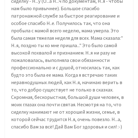
сиделку - Н...у (О...а Н...ч по документам, Н..я - чтобы
нам было привычнее). Большое спасибо
патронажной службе за быстрое реагирование и
особое спасибо Н..е. Получилось так, что она
пробыла с мамой всего неделю, мама умерла. Это
была самая тяжелая неделя для всех. Мама сказала:"
Н..я, поздно ты ко мне пришла..." Это было самой
высокой похвалой и признанием. Н..я ни разу не
пожаловалась, выполняла свои обязанности
профессионально и с душой, относилась так, как
будто это была ее мама. Когда я встречаю таких
неравнодушных людей, как Н..я, начинаю верить в
то, что добро существует не только в сказках.
Скромная, бескорыстная, большой души человек, в
моих глазах она почти святая. Несмотря на то, что
сиделку нанимают не от хорошей жизни, семье, в
которой сейчас трудится Н..я, очень повезло. Н...а,
спасибо Вам за всё! Дай Вам Бог здоровья и сил! :-)