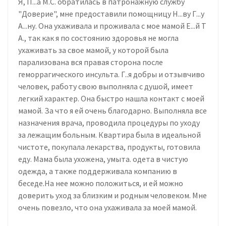
Я, П...а М.С. обратилась в патронажную службу
"Доверие", мне предоставили помощницу Н...ву Г...у
А...ну. Она ухаживала и проживала с мое мамой Е...й Т
А., так как я по состоянию здоровья не могла
ухаживать за свое мамой, у которой была
парализована вся правая сторона после
геморрагического инсульта. Г..я добры и отзывчиво
человек, работу свою выполняла с душой, имеет
легкий характер. Она быстро нашла контакт с моей
мамой. За что я ей очень благодарно. Выполняла все
назначения врача, проводила процедуры по уходу
за лежащим больным. Квартира была в идеальной
чистоте, покупала лекарства, продукты, готовила
еду. Мама была ухожена, умыта. одета в чистую
одежда, а также поддерживала компанию в
беседе.На нее можно положиться, и ей можно
доверить уход за близким и родным человеком. Мне
очень повезло, что она ухаживала за моей мамой.