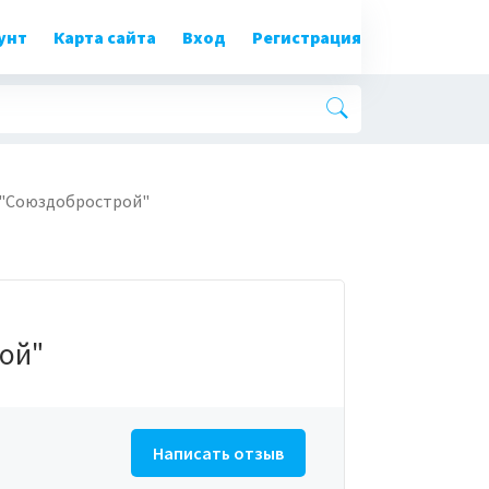
унт
Карта сайта
Вход
Регистрация
"Союздобрострой"
ой"
Написать отзыв