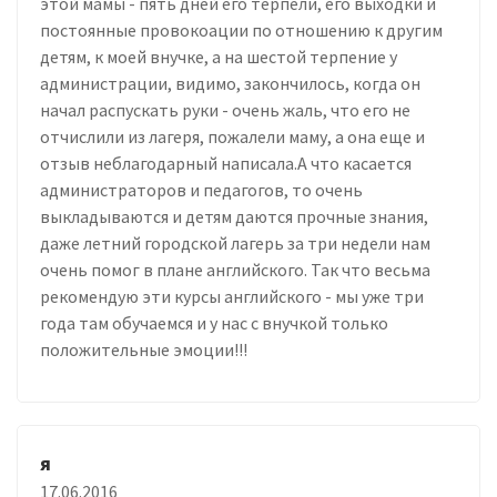
этой мамы - пять дней его терпели, его выходки и
постоянные провокоации по отношению к другим
детям, к моей внучке, а на шестой терпение у
администрации, видимо, закончилось, когда он
начал распускать руки - очень жаль, что его не
отчислили из лагеря, пожалели маму, а она еще и
отзыв неблагодарный написала.А что касается
администраторов и педагогов, то очень
выкладываются и детям даются прочные знания,
даже летний городской лагерь за три недели нам
очень помог в плане английского. Так что весьма
рекомендую эти курсы английского - мы уже три
года там обучаемся и у нас с внучкой только
положительные эмоции!!!
я
17.06.2016