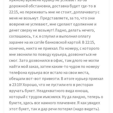
дорожной обстановки, доставка будет где-то в
22:15, но переживать мне не стоит, доплачивату с
меня не возьмут. Представляете, за то, что они
вовремя не успевают, мне сделают одолжение и
денег сверху не возьмут! Ладно, делать нечего,
соглашаюсь, т.к. я сглупил и выполнил оплату
заранее на их сатйе банковской картой. В 22:15,
конечно, никто не приехал. По номеру, с которого
мне звонили по поводу курьера, дозвониться не
смог. Зато дозвонился в офис, там длого не могли
найти мой заказ, затем каким-то чудом по номеру
телефона курьера все встало на свои места,
обещали вот-вот привезти. В итоге курьер приехал
в 23:10! Хорошо, что не пустили его в ресторан
вручать букет. Неадекватного вида юноша,
который с трудом иъяснялся. Ну да ландно, теперь о
букете, здесь все намного плачевнее. Я как увидел
этот букет, так и дар речи потерял (надо видеть).