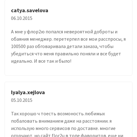
catya.savelova
06.10.2015
А мне у флор2ю попался невероятной доброты и
обаяния менеджер. перетерпел все мои расспросы, я
100500 раз обговаривала детали заказа, чтобы
убедиться что меня правильно поняли и все будет
идеально. И все так и было!
lyalya.xejlova
05.10.2015
Так хорошо ч тоесть возмоность любимых
побаловать вниманием даже на расстоянии. я
использую много сервисов по доставке. многие
огорчают. но сайт flor2u в топе фаворитов. еще ни