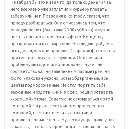
Не забрал бы его ни за что, да только деньги я за
него всеравно уже заплатил и курьеру плевать
заберу или нет. Позвонил в контору, сказал, что
приеду разбираться. Они отмазались тем, что
менеджера нет (было уже 23:30 суббота) и нужно
писать письмо и приложить фото. Концовку
праздника они мне омрачили. На следующий день
все сделал, как они просили. Отправил фото и текст
притензии - результат нулевой. Они решили
проблему методом игнорирования. Букет не
соответствовал ни заявленным параметрам, ни
фото. Упакован ужасно, розы обдерганные, все
цветы подмороженные. Не стал портить себе
выходные и ездить к ним в офис, решил оставить
«хороший» отзыв. Советую не связываться с этой
конторой. На рынке есть много проверенных
компаний, не стоит вестить на акции и
привлекательыне цены. Ну а если угараздило у них
заказать, то оплату производите только по факту