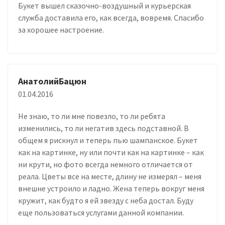
Букет вышел сказочно-воздушный и курьерская
служба доставила его, как всегда, вовремя. Спасибо
за хорошее настроение.
АнатолийБацюн
01.04.2016
Не знаю, то ли мне повезло, то ли ребята
изменились, то ли негатив здесь подставной. В
общем я рискнул и теперь пью шампанское. Букет
как на картинке, ну или почти как на картинке – как
ни крути, но фото всегда немного отличается от
реала. Цветы все на месте, длину не измерял – меня
внешне устроило и ладно. Жена теперь вокруг меня
кружит, как будто я ей звезду с неба достал. Буду
еще пользоваться услугами данной компании.