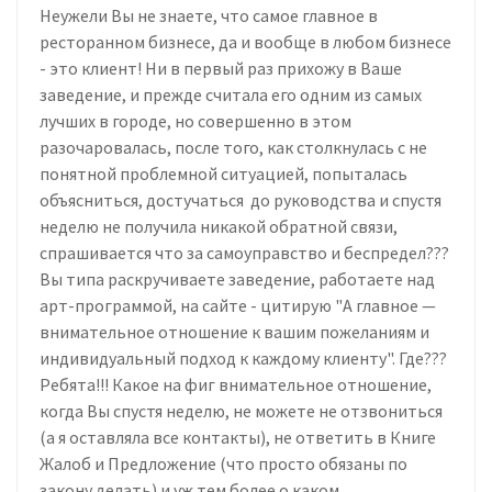
Неужели Вы не знаете, что самое главное в
ресторанном бизнесе, да и вообще в любом бизнесе
- это клиент! Ни в первый раз прихожу в Ваше
заведение, и прежде считала его одним из самых
лучших в городе, но совершенно в этом
разочаровалась, после того, как столкнулась с не
понятной проблемной ситуацией, попыталась
объясниться, достучаться до руководства и спустя
неделю не получила никакой обратной связи,
спрашивается что за самоуправство и беспредел???
Вы типа раскручиваете заведение, работаете над
арт-программой, на сайте - цитирую "А главное —
внимательное отношение к вашим пожеланиям и
индивидуальный подход к каждому клиенту". Где???
Ребята!!! Какое на фиг внимательное отношение,
когда Вы спустя неделю, не можете не отзвониться
(а я оставляла все контакты), не ответить в Книге
Жалоб и Предложение (что просто обязаны по
закону делать) и уж тем более о каком