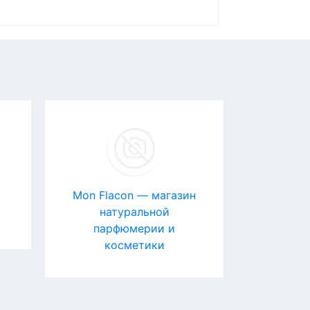
Mon Flacon — магазин
Боль
натуральной
парфюмерии и
косметики