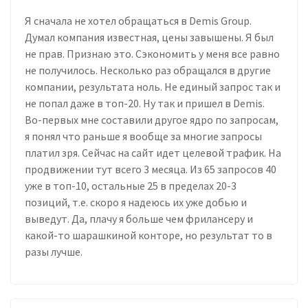
Я сначала не хотел обращаться в Demis Group.
Думал компания известная, цены завышены. Я был
не прав. Признаю это. Сэкономить у меня все равно
не получилось. Несколько раз обращался в другие
компании, результата ноль. Не единый запрос так и
не попал даже в топ-20. Ну так и пришел в Demis.
Во-первых мне составили другое ядро по запросам,
я понял что раньше я вообще за многие запросы
платил зря. Сейчас на сайт идет целевой трафик. На
продвижении тут всего 3 месяца. Из 65 запросов 40
уже в топ-10, остальные 25 в пределах 20-3
позиций, т.е. скоро я надеюсь их уже добью и
выведут. Да, плачу я больше чем фрилансеру и
какой-то шарашкиной конторе, но результат то в
разы лучше.