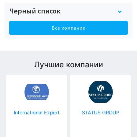
Черный список
Все компании
Лучшие компании
pert
STATUS GROUP
EU-Relocate