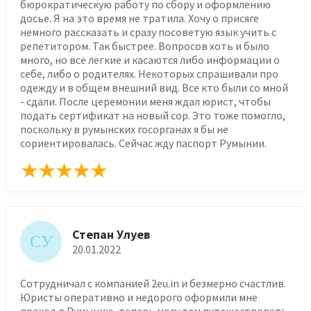
бюрократическую работу по сбору и оформлению
досье. Я на это время не тратила. Хочу о присяге
немного рассказать и сразу посоветую язык учить с
репетитором. Так быстрее. Вопросов хоть и было
много, но все легкие и касаются либо информации о
себе, либо о родителях. Некоторых спрашивали про
одежду и в общем внешний вид. Все кто были со мной
- сдали. После церемонии меня ждал юрист, чтобы
подать сертификат на новый сор. Это тоже помогло,
поскольку в румынских госорганах я бы не
сориентировалась. Сейчас жду паспорт Румынии.
Степан Улуев
СУ
20.01.2022
Сотрудничал с компанией 2eu.in и безмерно счастлив.
Юристы оперативно и недорого оформили мне
проход в Румынию, теперь могу там путешествовать,