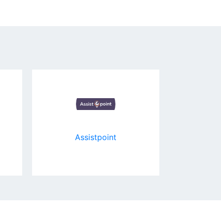
и
Assistpoint
Meb