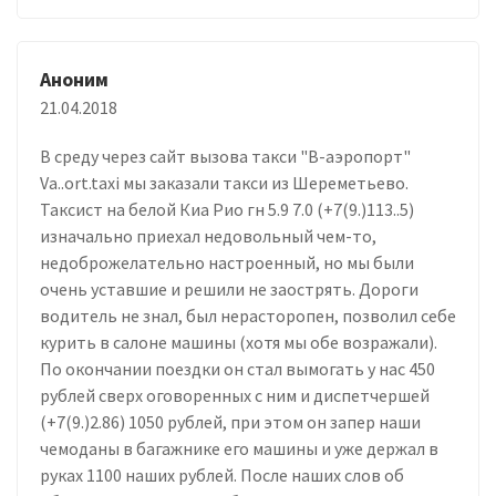
Аноним
21.04.2018
В среду через сайт вызова такси "В-аэропорт"
Va..ort.taxi мы заказали такси из Шереметьево.
Таксист на белой Киа Рио гн 5.9 7.0 (+7(9.)113..5)
изначально приехал недовольный чем-то,
недоброжелательно настроенный, но мы были
очень уставшие и решили не заострять. Дороги
водитель не знал, был нерасторопен, позволил себе
курить в салоне машины (хотя мы обе возражали).
По окончании поездки он стал вымогать у нас 450
рублей сверх оговоренных с ним и диспетчершей
(+7(9.)2.86) 1050 рублей, при этом он запер наши
чемоданы в багажнике его машины и уже держал в
руках 1100 наших рублей. После наших слов об