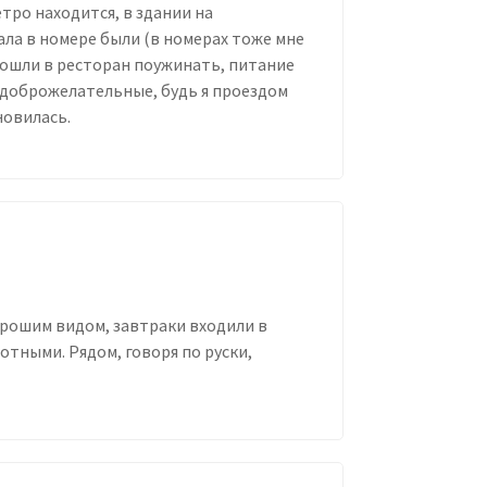
тро находится, в здании на
ла в номере были (в номерах тоже мне
 пошли в ресторан поужинать, питание
 доброжелательные, будь я проездом
новилась.
орошим видом, завтраки входили в
тными. Рядом, говоря по руски,