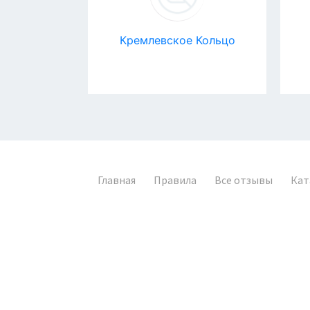
ильников
Кремлевское Кольцо
n
Главная
Правила
Все отзывы
Кат