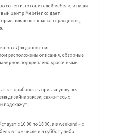
во сотен изготовителей мебели, и наши
овый центр Mebelenko дает
торые никак не завышают расценок,
я.
чного. Для данного мы
ром расположены описания, обзорные
е наверное подкреплено красочными
тать – прибавлять приглянувшуюся
емя дизайна заказа, свяжитесь с
и подскажут.
вует с 10:00 по 18:00, а в weekend – с
бель в том числе и в субботу либо