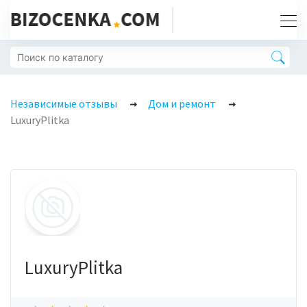
Независимые отзывы
Дом и ремонт
LuxuryPlitka
LuxuryPlitka