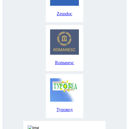
Zeusdoc
Romanesc
Туровед