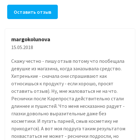
Оставить отзыв
margokolunova
15.05.2018
Скажу честно - пишу отзыв потому что пообещала
девушке из магазина, когда заказывала средство.
Хитренькие - сначала они спрашивают как
относишься к продукту - если хорошо, просят
оставить отзыв). Ну, мне жаловаться не на что.
Реснички после Карепроста действительно стали
длиннее и пушистей. Что меня несказанно радует -
глазки довольно выразительные даже без
косметики. И пугать парней, смыв косметику не
приходится). А вот моя подруга таким результатом
похвастаться не может - реснички подросли, но