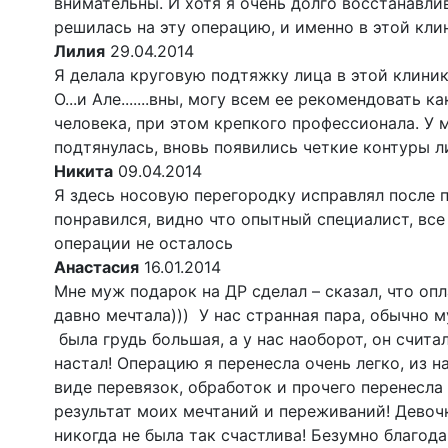
внимательны. И хотя я очень долго восстанавлив
решилась на эту операцию, и именно в этой кли
Лилия
29.04.2014
Я делала круговую подтяжку лица в этой клинике
О...и Але.......вны, могу всем ее рекомендовать 
человека, при этом крепкого профессионала. У 
подтянулась, вновь появились четкие контуры 
Никита
09.04.2014
Я здесь носовую перегородку исправлял после п
понравился, видно что опытный специалист, все
операции не осталось
Анастасия
16.01.2014
Мне муж подарок на ДР сделал – сказал, что опл
давно мечтала))) У нас странная пара, обычно 
была грудь большая, а у нас наоборот, он считал
настал! Операцию я перенесла очень легко, из н
виде перевязок, обработок и прочего перенесла
результат моих мечтаний и переживаний! Девочки,
никогда не была так счастлива! Безумно благод