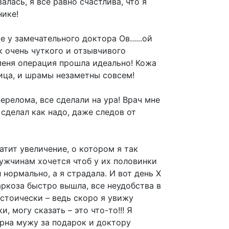
алась, я все равно счастлива, что я
нике!
 у замечательного доктора Ов......ой
как очень чуткого и отзывчивого
меня операция прошла идеально! Кожа
лица, и шрамы незаметны совсем!
ерелома, все сделали на ура! Врач мне
 сделал как надо, даже следов от
атит увеличение, о котором я так
мужчинам хочется чтоб у их половинки
 нормально, а я страдала. И вот день Х
аркоза быстро вышла, все неудобства в
 стоически – ведь скоро я увижу
 могу сказать – это что-то!!! Я
арна мужу за подарок и доктору