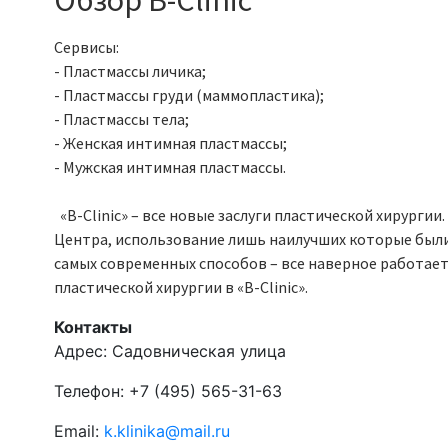
Обзор B-Clinic
Сервисы:
- Пластмассы личика;
- Пластмассы груди (маммопластика);
- Пластмассы тела;
- Женская интимная пластмассы;
- Мужская интимная пластмассы.
«B-Clinic» – все новые заслуги пластической хирурги
Центра, использование лишь наилучших которые были
самых современных способов – все наверное работае
пластической хирургии в «B-Clinic».
Контакты
Адрес:
Садовническая улица
Телефон:
+7 (495) 565-31-63
Email:
k.klinika@mail.ru