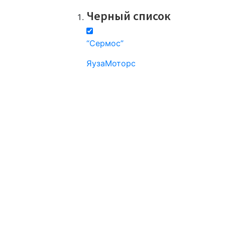
Все компании
Черный список
“Сермос”
ЯузаМоторс
Все компании